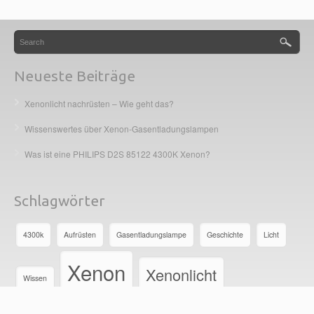
Neueste Beiträge
Xenonlicht nachrüsten – Wie geht das?
Wissenswertes über Xenon-Gasentladungslampen
Was ist eine PHILIPS D2S 85122 4300K Xenon?
Schlagwörter
4300k
Aufrüsten
Gasentladungslampe
Geschichte
Licht
Xenon
Xenonlicht
Wissen