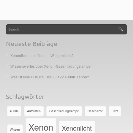
Neueste Beiträge
Xenonlicht nachrüsten – Wie geht das?
Wissenswertes über Xenon-Gasentladungslampen
Was ist eine PHILIPS D2S 85122 4300K Xenon?
Schlagwörter
4300k
Aufrüsten
Gasentladungslampe
Geschichte
Licht
Xenon
Xenonlicht
Wissen