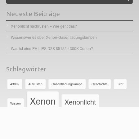
Neueste Beiträge
Xenonlicht nachrüsten – Wie geht das?
Wissenswertes über Xenon-Gasentladungslampen
Was ist eine PHILIPS D2S 85122 4300K Xenon?
Schlagwörter
4300k
Aufrüsten
Gasentladungslampe
Geschichte
Licht
Xenon
Xenonlicht
Wissen